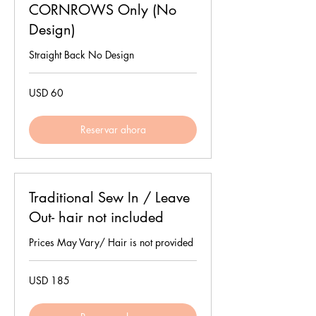
CORNROWS Only (No
Design)
Straight Back No Design
60
USD 60
dólares
estadounidenses
Reservar ahora
Traditional Sew In / Leave
Out- hair not included
Prices May Vary/ Hair is not provided
185
USD 185
dólares
estadounidenses