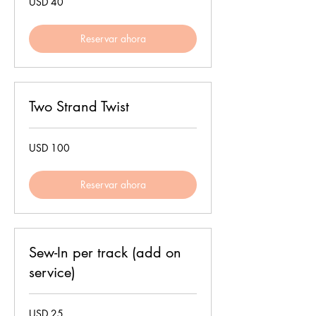
USD 40
dólares
estadounidenses
Reservar ahora
Two Strand Twist
100
USD 100
dólares
estadounidenses
Reservar ahora
Sew-In per track (add on
service)
25
USD 25