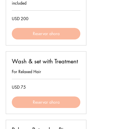
included
200
USD 200
dólares
estadounidenses
Reservar ahora
Wash & set with Treatment
For Relaxed Hair
75
USD 75
dólares
estadounidenses
Reservar ahora