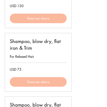
130
USD 130
dólares
estadounidenses
Reservar ahora
Shampoo, blow dry, flat
iron & Trim
For Relaxed Hair
75
USD 75
dólares
estadounidenses
Reservar ahora
Shampoo, blow dry, flat