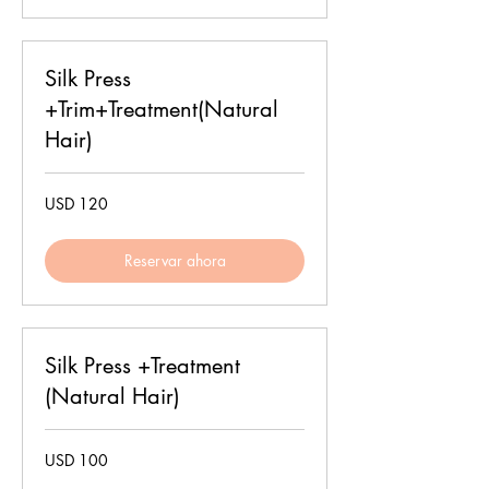
Silk Press
+Trim+Treatment(Natural
Hair)
120
USD 120
dólares
estadounidenses
Reservar ahora
Silk Press +Treatment
(Natural Hair)
100
USD 100
dólares
estadounidenses