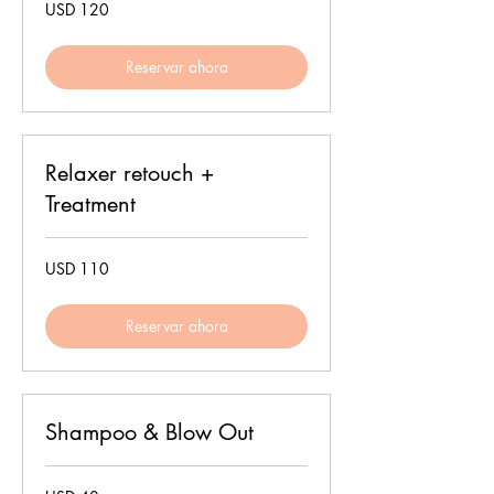
120
USD 120
dólares
estadounidenses
Reservar ahora
Relaxer retouch +
Treatment
110
USD 110
dólares
estadounidenses
Reservar ahora
Shampoo & Blow Out
40