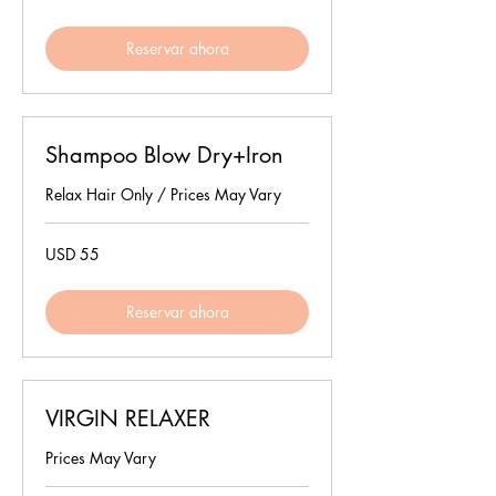
estadounidenses
Reservar ahora
Shampoo Blow Dry+Iron
Relax Hair Only / Prices May Vary
55
USD 55
dólares
estadounidenses
Reservar ahora
VIRGIN RELAXER
Prices May Vary