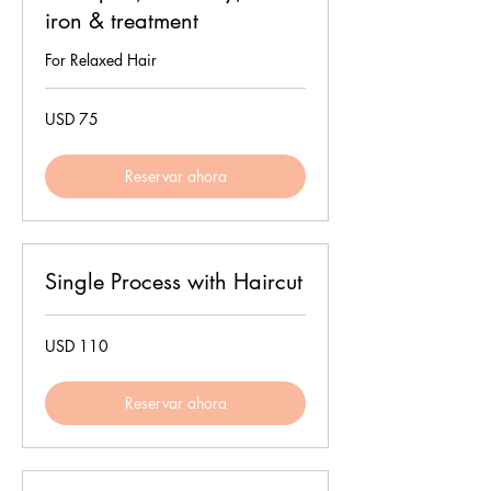
iron & treatment
For Relaxed Hair
75
USD 75
dólares
estadounidenses
Reservar ahora
Single Process with Haircut
110
USD 110
dólares
estadounidenses
Reservar ahora