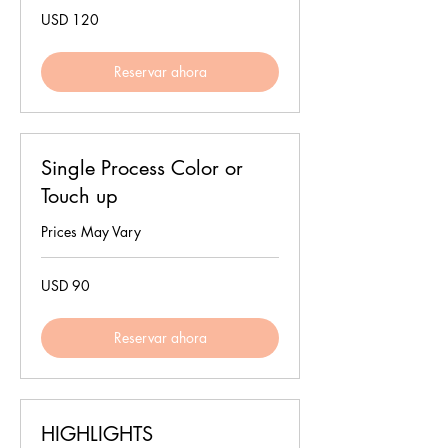
120
USD 120
dólares
estadounidenses
Reservar ahora
Single Process Color or
Touch up
Prices May Vary
90
USD 90
dólares
estadounidenses
Reservar ahora
HIGHLIGHTS