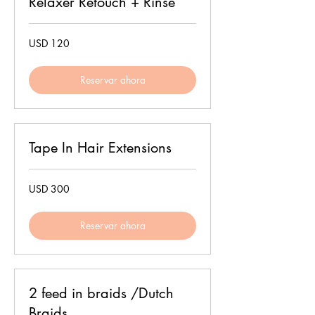
Relaxer Retouch + Rinse
120
USD 120
dólares
estadounidenses
Reservar ahora
Tape In Hair Extensions
300
USD 300
dólares
estadounidenses
Reservar ahora
2 feed in braids /Dutch
Braids