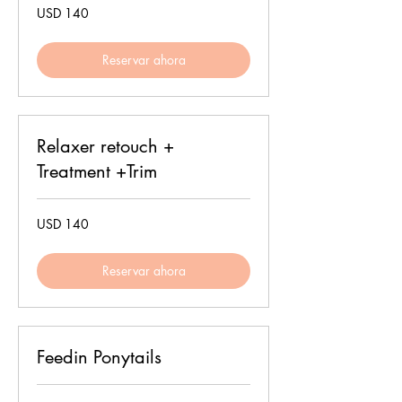
140
USD 140
dólares
estadounidenses
Reservar ahora
Relaxer retouch +
Treatment +Trim
140
USD 140
dólares
estadounidenses
Reservar ahora
Feedin Ponytails