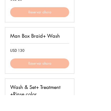
dólares
estadounidenses
Reservar ahora
Man Box Braid+ Wash
130
USD 130
dólares
estadounidenses
Reservar ahora
Wash & Set+ Treatment
+Rinse color
95
USD 95
dólares