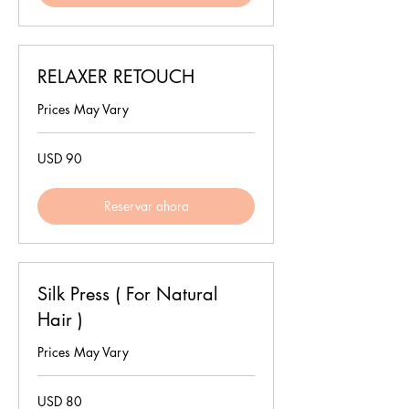
RELAXER RETOUCH
Prices May Vary
90
USD 90
dólares
estadounidenses
Reservar ahora
Silk Press ( For Natural
Hair )
Prices May Vary
80
USD 80
dólares