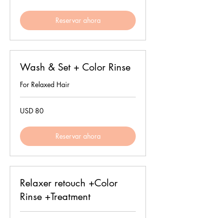
estadounidenses
Reservar ahora
Wash & Set + Color Rinse
For Relaxed Hair
80
USD 80
dólares
estadounidenses
Reservar ahora
Relaxer retouch +Color
Rinse +Treatment