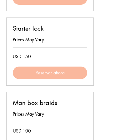
Starter lock
Prices May Vary
150
USD 150
dólares
estadounidenses
Reservar ahora
Man box braids
Prices May Vary
100
USD 100
dólares
estadounidenses