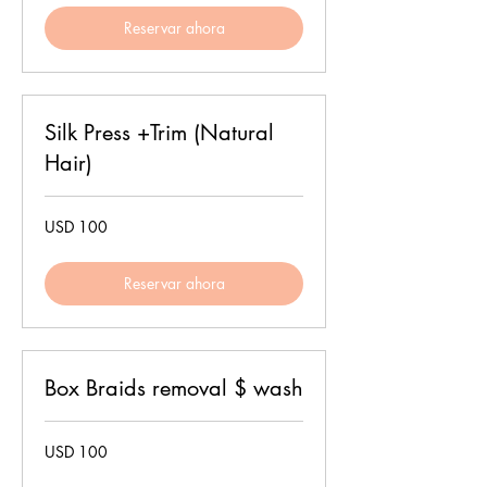
Reservar ahora
Silk Press +Trim (Natural
Hair)
100
USD 100
dólares
estadounidenses
Reservar ahora
Box Braids removal $ wash
100
USD 100
dólares
estadounidenses