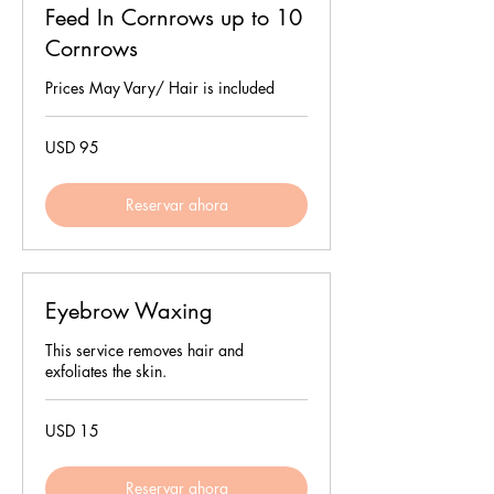
Feed In Cornrows up to 10
Cornrows
Prices May Vary/ Hair is included
95
USD 95
dólares
estadounidenses
Reservar ahora
Eyebrow Waxing
This service removes hair and
exfoliates the skin.
15
USD 15
dólares
estadounidenses
Reservar ahora