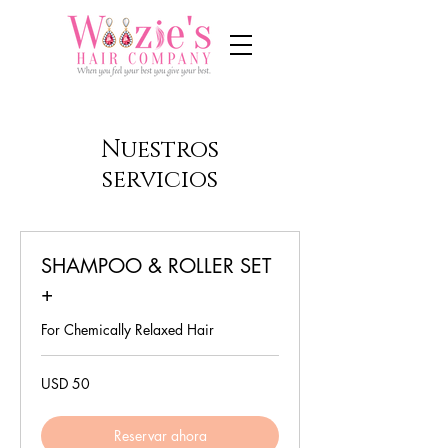
Nuestros
servicios
SHAMPOO & ROLLER SET
+
For Chemically Relaxed Hair
50
USD 50
dólares
estadounidenses
Reservar ahora