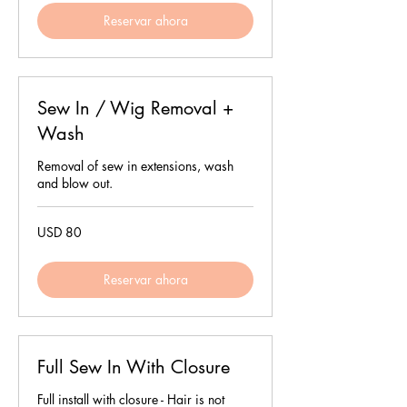
Reservar ahora
Sew In / Wig Removal +
Wash
Removal of sew in extensions, wash
and blow out.
80
USD 80
dólares
estadounidenses
Reservar ahora
Full Sew In With Closure
Full install with closure - Hair is not