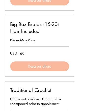
Reservar ahora
Big Box Braids (15-20)
Hair Included
Prices May Vary
160
USD 160
dólares
estadounidenses
Reservar ahora
Traditional Crochet
Hair is not provided. Hair must be
shampooed prior to appointment