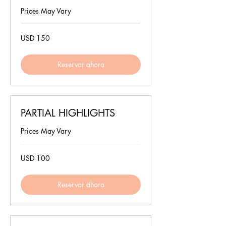
Prices May Vary
150
USD 150
dólares
estadounidenses
Reservar ahora
PARTIAL HIGHLIGHTS
Prices May Vary
100
USD 100
dólares
estadounidenses
Reservar ahora