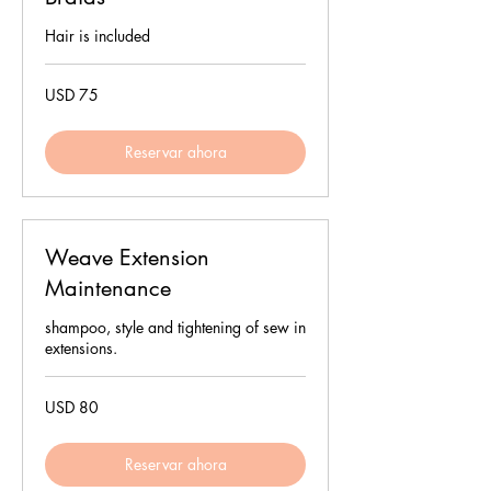
Hair is included
75
USD 75
dólares
estadounidenses
Reservar ahora
Weave Extension
Maintenance
shampoo, style and tightening of sew in
extensions.
80
USD 80
dólares
estadounidenses
Reservar ahora