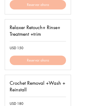
Reservar ahora
Relaxer Retouch+ Rinse+
Treatment +trim
150
USD 150
dólares
estadounidenses
Reservar ahora
Crochet Removal +Wash +
Reinstall
180
USD 180
dólares